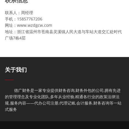
联系信息
联系人：周经理
手机：15857767206
网址：www.wzdgcw.com
地址：浙江省温州市苍南县灵溪镇人民大道与车站大道交汇处时代
广场7栋4层
关于我们
德广财务是一家专业提供财务咨询,财务外包的公司,拥有先进
的管理理念及专业化团队,多年从业经验,精通各行业的政策法律法
规.服务内容——代办公司注册,代理记账,会计服务,财务咨询等一站
式服务