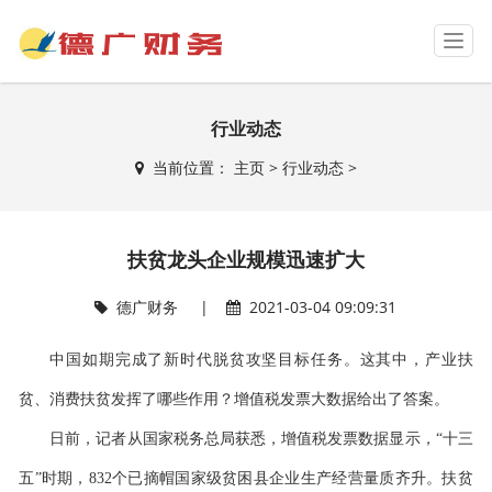
T
o
g
g
行业动态
l
e
当前位置：
主页
>
行业动态
>
n
a
v
i
扶贫龙头企业规模迅速扩大
g
a
t
德广财务 |
2021-03-04 09:09:31
i
o
中国如期完成了新时代脱贫攻坚目标任务。这其中，产业扶
n
贫、消费扶贫发挥了哪些作用？增值税发票大数据给出了答案。
日前，记者从国家税务总局获悉，增值税发票数据显示，“十三
五”时期，832个已摘帽国家级贫困县企业生产经营量质齐升。扶贫