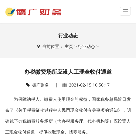
T
o
g
g
行业动态
l
e
当前位置：
主页
>
行业动态
>
n
a
v
i
办税缴费场所应设人工现金收付通道
g
a
t
德广财务 |
2021-02-15 10:50:17
i
o
为保障纳税人、缴费人使用现金的权益，国家税务总局近日发
n
布了《关于税费征收过程中人民币现金收付有关事项的通知》，明
确线下办税缴费服务场所（含办税服务厅、代办机构等）应设置人
工现金收付通道，提供收取现金、找零服务。