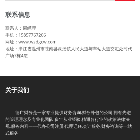
联系信息
联系人：周经理
手机：15857767206
网址：www.wzdgcw.com
地址：浙江省温州市苍南县灵溪镇人民大道与车站大道交汇处时代
广场7栋4层
关于我们
德广财务是一家专业提供财务咨询,财务外包的公司,拥有先进
的管理理念及专业化团队,多年从业经验,精通各行业的政策法律法
规.服务内容——代办公司注册,代理记账,会计服务,财务咨询等一站
式服务