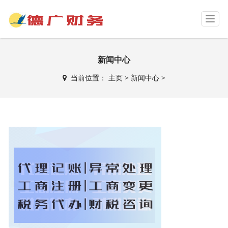
T
o
g
g
新闻中心
l
e
当前位置：
主页
>
新闻中心
>
n
a
v
i
g
a
t
i
o
n