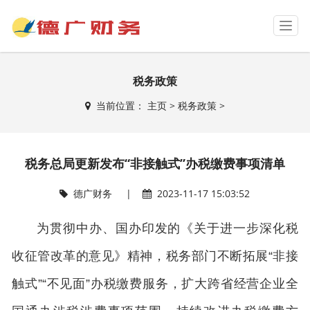
T
o
g
g
税务政策
l
e
当前位置：
主页
>
税务政策
>
n
a
v
i
税务总局更新发布“非接触式”办税缴费事项清单
g
a
t
德广财务 |
2023-11-17 15:03:52
i
o
为贯彻中办、国办印发的《关于进一步深化税
n
收征管改革的意见》精神，税务部门不断拓展“非接
触式”“不见面”办税缴费服务，扩大跨省经营企业全