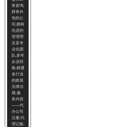
务咨询,
财务外
包的公
司,拥有
先进的
管理理
念及专
业化团
队,多年
从业经
验,精通
各行业
的政策
法律法
规.服
务内容
——代
办公司
注册,代
理记账,