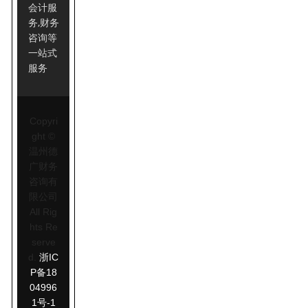
会计服
务,财务
咨询等
一站式
服务
Copyri
ght ©
温州德
广财务
咨询有
限公司
All Rig
hts Re
serve
d.
浙IC
P备18
04996
1号-1