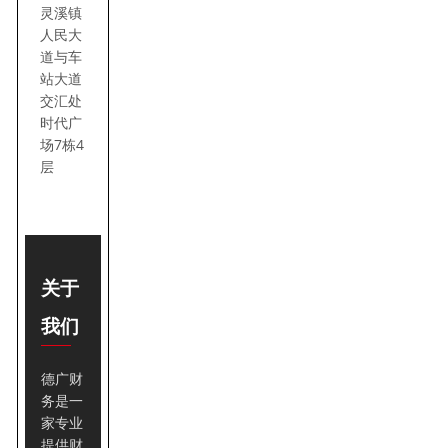
灵溪镇
人民大
道与车
站大道
交汇处
时代广
场7栋4
层
关于
我们
德广财
务是一
家专业
提供财