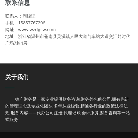
联系信息
联系人：周经理
手机：15857767206
网址：www.wzdgcw.com
地址：浙江省温州市苍南县灵溪镇人民大道与车站大道交汇处时代
广场7栋4层
关于我们
德广财务是一家专业提供财务咨询,财务外包的公司,拥有先进
的管理理念及专业化团队,多年从业经验,精通各行业的政策法律法
规.服务内容——代办公司注册,代理记账,会计服务,财务咨询等一站
式服务