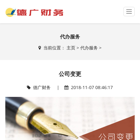
T
o
g
g
代办服务
l
e
当前位置：
主页
>
代办服务
>
n
a
v
i
公司变更
g
a
t
德广财务 |
2018-11-07 08:46:17
i
o
n